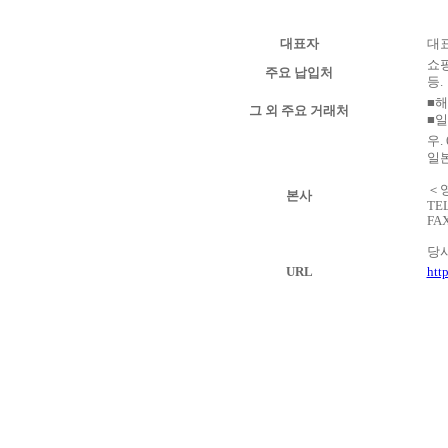
대표자
대
쇼핑
주요 납입처
등.
■해
그 외 주요 거래처
■일
우. 
일본
＜
본사
TEL
FAX
당사
URL
htt