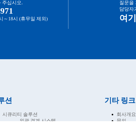
 주십시오.
질문을 
5971
담당자가
여기
～18시 (휴무일 제외)
루션
기타 링크
시큐리티 솔루션
회사개
– 외곽 경계 시스템
문의
– 에너지 인프라 시설
사이트 
– 박물관・미술관・유적
개인정