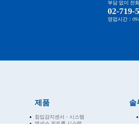
부담 없이 전화
02-719-
영업시간：09시
제품
솔
침입감지센서・시스템
액세스 컨트롤 시스템
감시카메라용 투광기
주차장 기기・시스템