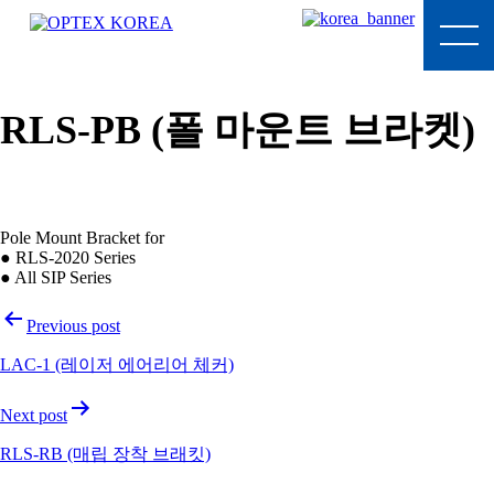
Skip
to
content
OPTEX
KOREA
RLS-PB (폴 마운트 브라켓)
Pole Mount Bracket for
● RLS-2020 Series
● All SIP Series
Post
Previous post
navigation
LAC-1 (레이저 에어리어 체커)
Next post
RLS-RB (매립 장착 브래킷)